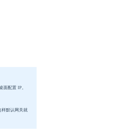
用桌面配置 IP。
 这样默认网关就