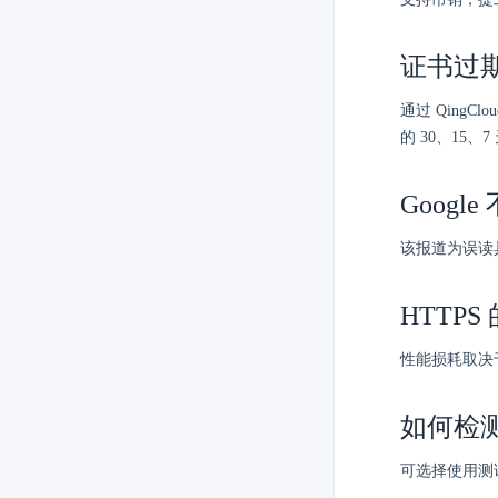
证书过
通过 Qing
的 30、15
Googl
该报道为误读
HTTP
性能损耗取决
如何检
可选择使用测试工具