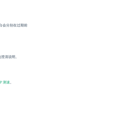
平台会分别在过期前
的澄清说明。
TP 测速
。