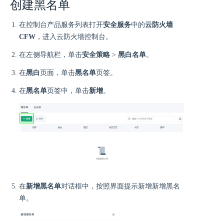
创建黑名单
在控制台产品服务列表打开
安全服务
中的
云防火墙
CFW
，进入云防火墙控制台。
在左侧导航栏，单击
安全策略
>
黑白名单
。
在
黑白
页面，单击
黑名单
页签。
在
黑名单
页签中，单击
新增
。
在
新增黑名单
对话框中，按照界面提示新增新增黑名
单。