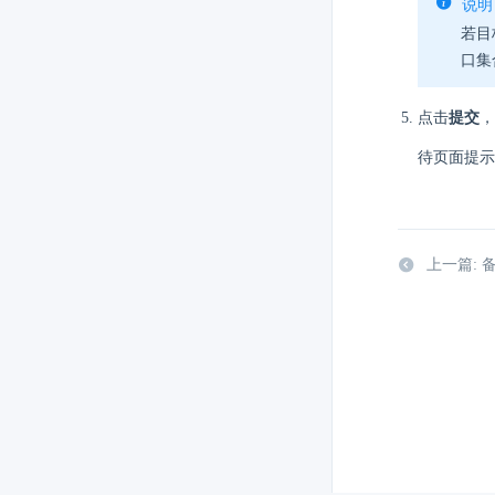
说明
若目
口集
点击
提交
，
待页面提示
上一篇: 