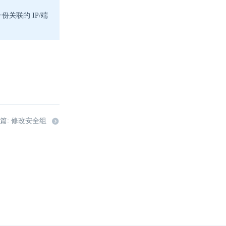
关联的 IP/端
篇: 修改安全组