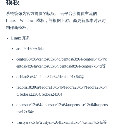
模板
系统镜像为官方提供的模板。 云平台会提供主流的
Linux、Windows 模板，并根据上游厂商更新版本时及时
制作新模板。
Linux 系列
arch201609x64a
centos58x86/centos65x64d/centos63x64/centos64x64/c
entos64x64a/centos65x64/centos68x64/centos7x64d等
debian8x64/debian87x64/debian91x64等
fedora18x86a/fedora18x64b/fedora20x64/fedora20x64
b/fedora22x64/fedora24x64
opensuse12x64/opensuse12x64a/opensuse12x64b/opens
use12x64c
trustysrvx64e/trustysrvx64h/xenial3x64/xenial4x64a等