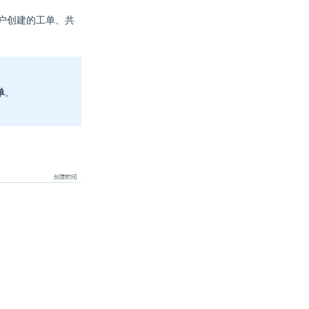
户创建的工单、共
单
。