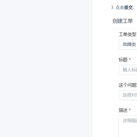
点击
提交
。