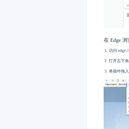
在 Edge
访问 edge://
打开左下角
将插件拖入