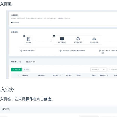
入
页面。
接入业务
入页签，在末尾
操作
栏点击
修改
。