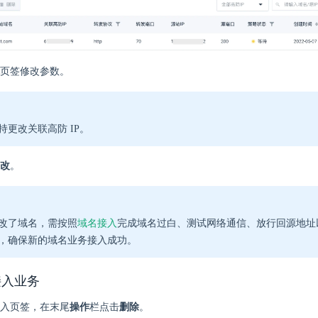
页签修改参数。
持更改关联高防 IP。
改
。
改了域名，需按照
域名接入
完成域名过白、测试网络通信、放行回源地址以及
，确保新的域名业务接入成功。
接入业务
入页签，在末尾
操作
栏点击
删除
。