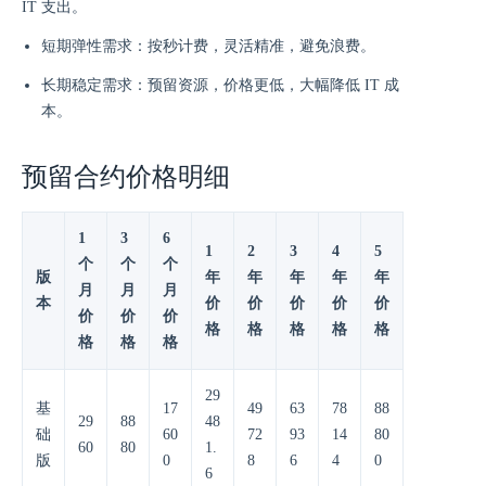
IT 支出。
短期弹性需求：按秒计费，灵活精准，避免浪费。
长期稳定需求：预留资源，价格更低，大幅降低 IT 成
本。
预留合约价格明细
1
3
6
1
2
3
4
5
个
个
个
版
年
年
年
年
年
月
月
月
本
价
价
价
价
价
价
价
价
格
格
格
格
格
格
格
格
29
基
17
49
63
78
88
29
88
48
础
60
72
93
14
80
60
80
1.
版
0
8
6
4
0
6