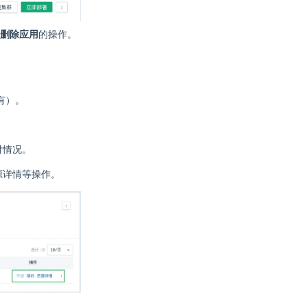
删除应用
的操作。
有）。
付情况。
源详情等操作。