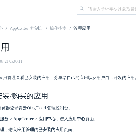
心
AppCenter 控制台
操作指南
管理应用
应用
21 05:03:11
应用管理查看已安装的应用、分享给自己的应用以及用户自己开发的应用
安装/购买的应用
 浏览器登录青云QingCloud 管理控制台。
服务
>
AppCenter
>
应用中心
，进入
应用中心
页面。
理
，进入
应用管理
的
已安装的应用
页面。