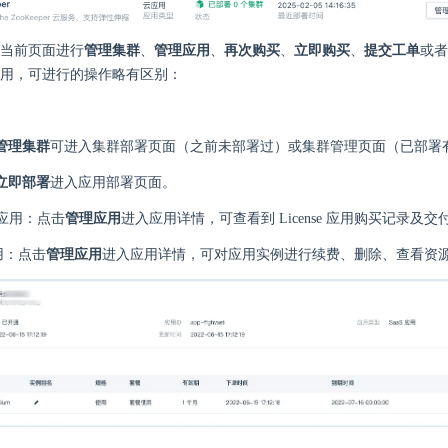
当前页面进行
管理集群
、
管理应用
、
再次购买
、
立即购买
、
提交工单
或者
用，可进行的操作略有区别：
：
管理集群
可进入集群部署页面（之前未部署过）或集群管理页面（已部署
立即部署
进入应用部署页面。
se 应用：点击
管理应用
进入应用详情，可查看到 License 应用购买记录及交
应用：点击
管理应用
进入应用详情，可对应用实例进行续费、删除、查看资