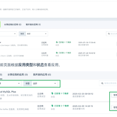
前页面根据
应用类型
和
状态
查看应用。