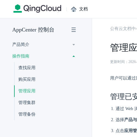
|
文档
公有云文档中
AppCenter 控制台
产品简介
管理
操作指南
更新时间：2026-07-
查找应用
用户可以通过
购买应用
管理应用
管理已
管理集群
通过 Web
管理备份
选择
产品与
点击
应用管